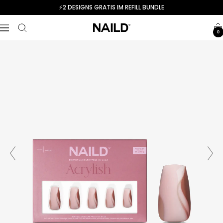
Skip
⚡️2 DESIGNS GRATIS IM REFILL BUNDLE
to
NAILD.de
content
Navigation
0