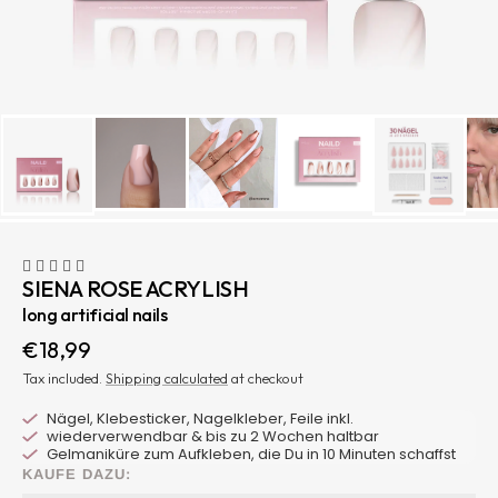
SIENA ROSE ACRYLISH
long artificial nails
Sale
€18,99
price
Tax included.
Shipping calculated
at checkout
Nägel, Klebesticker, Nagelkleber, Feile inkl.
wiederverwendbar & bis zu 2 Wochen haltbar
Gelmaniküre zum Aufkleben, die Du in 10 Minuten schaffst
KAUFE DAZU: