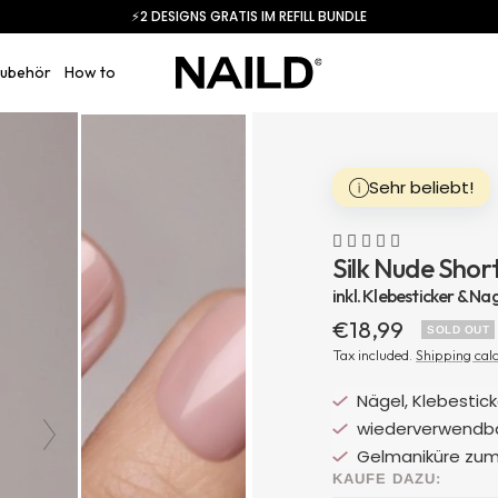
⚡️2 DESIGNS GRATIS IM REFILL BUNDLE
NAILD.de
ubehör
How to
Sehr beliebt!
Silk Nude Shor
inkl. Klebesticker & Na
Sale
€18,99
SOLD OUT
price
Tax included.
Shipping cal
Nägel, Klebesticke
wiederverwendba
Gelmaniküre zum 
KAUFE DAZU: