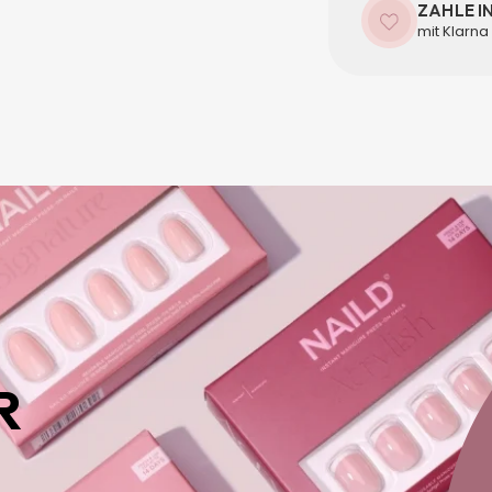
ZAHLE I
mit Klarna
R