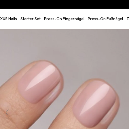
Skip
to
content
XXS Nails
Starter Set
Press-On Fingernägel
Press-On Fußnägel
Z