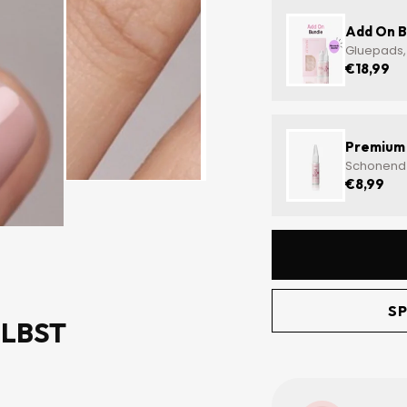
â
Add On B
Gluepads, 
€18,99
Premium 
Schonend
€8,99
SP
ELBST