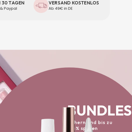
N 30 TAGEN
VERSAND KOSTENLOS
 & Paypal
Ab 49€ in DE
BUNDLES
sichern und bis zu
-38% sparen