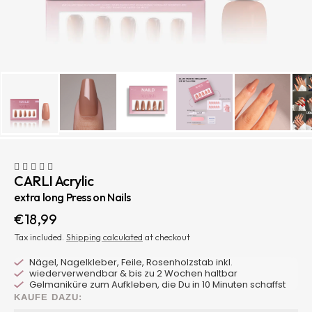
CARLI Acrylic
extra long Press on Nails
Sale
€18,99
price
Tax included.
Shipping calculated
at checkout
Nägel, Nagelkleber, Feile, Rosenholzstab inkl.
wiederverwendbar & bis zu 2 Wochen haltbar
Gelmaniküre zum Aufkleben, die Du in 10 Minuten schaffst
KAUFE DAZU: