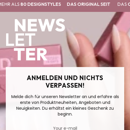
 ALS
80 DESIGNSTYLES
DAS ORIGINAL SEIT
DAS
ORIG
NEWS
LET
TER
ANMELDEN UND NICHTS
VERPASSEN!
Melde dich für unseren Newsletter an und erfahre als
erste von Produktneuheiten, Angeboten und
Neuigkeiten. Du erhältst ein kleines Geschenk zu
beginn.
Your e-mail