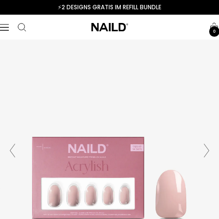
Skip
⚡️2 DESIGNS GRATIS IM REFILL BUNDLE
to
NAILD.de
content
Navigation
0