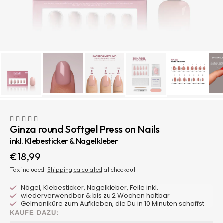
Ginza round Softgel Press on Nails
inkl. Klebesticker & Nagelkleber
Sale
€18,99
price
Tax included.
Shipping calculated
at checkout
Nägel, Klebesticker, Nagelkleber, Feile inkl.
wiederverwendbar & bis zu 2 Wochen haltbar
Gelmaniküre zum Aufkleben, die Du in 10 Minuten schaffst
KAUFE DAZU: