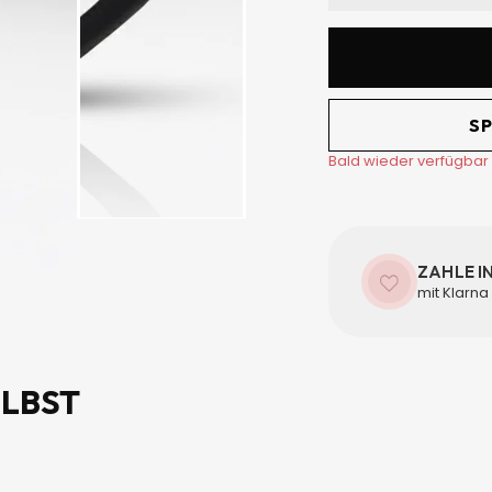
â
SP
Bald wieder verfügbar
ZAHLE I
mit Klarna
ELBST