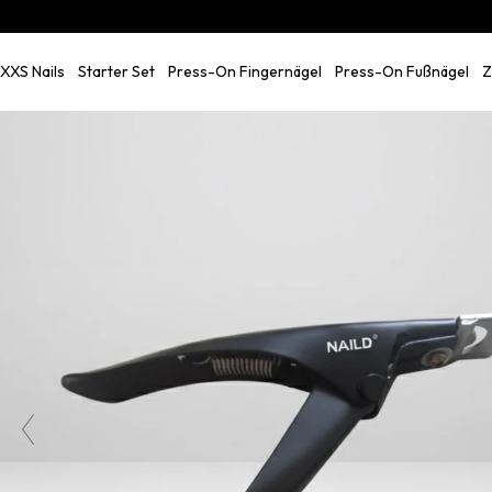
Skip
to
content
XXS Nails
Starter Set
Press-On Fingernägel
Press-On Fußnägel
Z