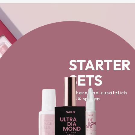
STARTER
SETS
sichern und zusätzlich
-38% sparen