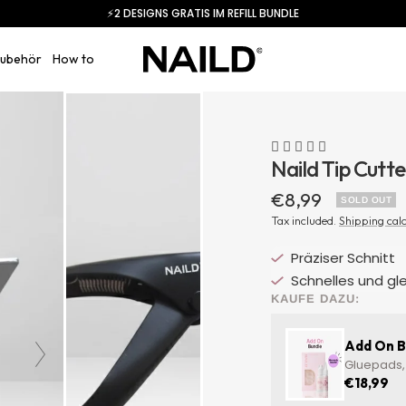
⚡️2 DESIGNS GRATIS IM REFILL BUNDLE
NAILD.de
ubehör
How to
Naild Tip Cutte
Sale
€8,99
SOLD OUT
price
Tax included.
Shipping cal
Präziser Schnitt
Schnelles und gl
KAUFE DAZU:
Add On B
Gluepads, 
€18,99