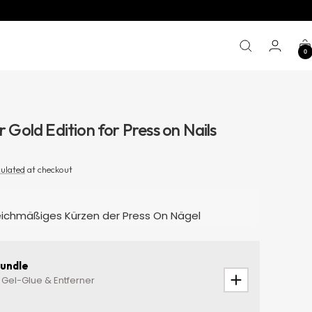
0
r Gold Edition for Press on Nails
culated
at checkout
eichmäßiges Kürzen der Press On Nägel
undle
Gel-Glue & Entferner